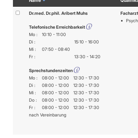
Name
Qualifik
Ärzte/Ther
Abschlagszahlungen
VORSTAND
NIEDERL
Altersstruk
EBM & regionale Gebührenziffern
Dr.med. Dr.phil. Aribert Muhs
Facharzt
Dr. Karsten Braun
Anstellung
Versorgung
ICD-10-Diagnosen
Psych
Dr. Doris Reinhardt
Arztregiste
KBV-Statist
Honorarverteilung
Telefonische Erreichbarkeit
Assistente
GKV-Statist
Abrechnungsprüfung
GESCHÄFTSFÜHRUNG
Mo :
10:10 - 11:00
Ausgeschri
Arzneivero
Abrechnungswidersprüche
Di :
15:10 - 16:00
Susanne Lilie
Bedarfspla
UNSER ST
Falk Lingen
Mi :
07:50 - 08:40
Ermächtigt
VERORDNUNGEN
Leitbild
Förderung 
Fr :
13:30 - 14:20
Verordnungen: was, wie, wie viel?
UNSERE ORGANISATION
Leitlinien
Niederlass
Arzneimittel
Standorte (Bezirksdirektionen)
Sprechstundenzeiten
Vertragsarz
Heilmittel
Bezirksbeiräte
Vertreter
Mo :
08:00 - 12:00
12:30 - 17:30
Hilfsmittel
Organigramm
Zulassung
Di :
08:00 - 12:00
12:30 - 17:30
Impfungen
Historie
Mi :
08:00 - 12:00
12:30 - 17:30
Sprechstundenbedarf
UNTERNE
Do :
08:00 - 12:00
12:30 - 17:30
Teststreifen
Betriebswir
Fr :
08:00 - 12:00
12:30 - 17:30
Verbandmittel
Praxisman
nach Vereinbarung
Sonstige Verordnungen
Qualitätsm
Verordnungsdaten Ihrer Praxis
Datenschut
Mitgliederp