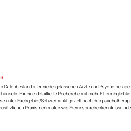
-Dienste
ähigkeitsbescheinigung (AU)
cestelle (für Praxen)
en
ten Datenbestand aller niedergelassenen Ärzte und Psychotherapeu
handeln. Für eine detaillierte Recherche mit mehr Filtermöglichke
eise unter Fachgebiet/Schwerpunkt gezielt nach den psychotherap
ach zusätzlichen Praxismerkmalen wie Fremdsprachenkenntnisse ode