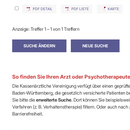
IT & Online
Arbeitsunf
PDF DETAIL
PDF LISTE
KARTE
Terminservi
Anzeige: Treffer 1 – 1 von 1 Treffern
So finden Sie Ihren Arzt oder Psychotherapeut
Die Kassenärztliche Vereinigung verfügt über einen geprüf
Baden-Württemberg, die gesetzlich versicherte Patienten be
Sie bitte die
erweiterte Suche
. Dort können Sie beispielsw
Verfahren (z. B. Verhaltenstherapie) filtern. Oder auch n
Barrierefreiheit.