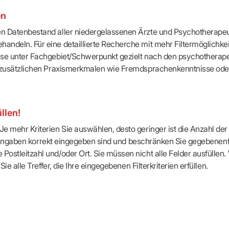
-Dienste
en
ähigkeitsbescheinigung (AU)
cestelle (für Praxen)
ten Datenbestand aller niedergelassenen Ärzte und Psychotherapeu
handeln. Für eine detaillierte Recherche mit mehr Filtermöglichke
eise unter Fachgebiet/Schwerpunkt gezielt nach den psychotherap
ach zusätzlichen Praxismerkmalen wie Fremdsprachenkenntnisse ode
llen!
e mehr Kriterien Sie auswählen, desto geringer ist die Anzahl der T
Ihre Angaben korrekt eingegeben sind und beschränken Sie gegebenenf
Postleitzahl und/oder Ort. Sie müssen nicht alle Felder ausfüllen
Sie alle Treffer, die Ihre eingegebenen Filterkriterien erfüllen.