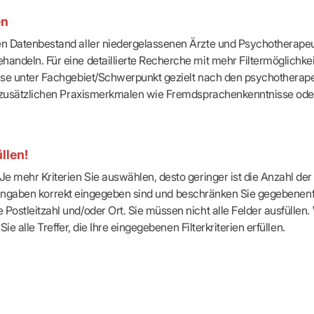
-Dienste
en
ähigkeitsbescheinigung (AU)
cestelle (für Praxen)
ten Datenbestand aller niedergelassenen Ärzte und Psychotherapeu
handeln. Für eine detaillierte Recherche mit mehr Filtermöglichke
eise unter Fachgebiet/Schwerpunkt gezielt nach den psychotherap
ach zusätzlichen Praxismerkmalen wie Fremdsprachenkenntnisse ode
llen!
e mehr Kriterien Sie auswählen, desto geringer ist die Anzahl der T
Ihre Angaben korrekt eingegeben sind und beschränken Sie gegebenenf
Postleitzahl und/oder Ort. Sie müssen nicht alle Felder ausfüllen
Sie alle Treffer, die Ihre eingegebenen Filterkriterien erfüllen.