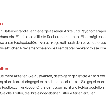
-Dienste
ähigkeitsbescheinigung (AU)
cestelle (für Praxen)
en
ten Datenbestand aller niedergelassenen Ärzte und Psychotherapeu
handeln. Für eine detaillierte Recherche mit mehr Filtermöglichke
eise unter Fachgebiet/Schwerpunkt gezielt nach den psychotherap
ach zusätzlichen Praxismerkmalen wie Fremdsprachenkenntnisse ode
llen!
e mehr Kriterien Sie auswählen, desto geringer ist die Anzahl der T
Ihre Angaben korrekt eingegeben sind und beschränken Sie gegebenenf
Postleitzahl und/oder Ort. Sie müssen nicht alle Felder ausfüllen
Sie alle Treffer, die Ihre eingegebenen Filterkriterien erfüllen.