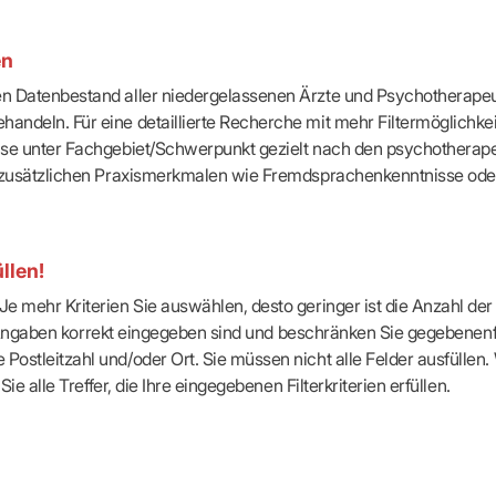
-Dienste
ähigkeitsbescheinigung (AU)
cestelle (für Praxen)
en
ten Datenbestand aller niedergelassenen Ärzte und Psychotherapeu
handeln. Für eine detaillierte Recherche mit mehr Filtermöglichke
eise unter Fachgebiet/Schwerpunkt gezielt nach den psychotherap
ach zusätzlichen Praxismerkmalen wie Fremdsprachenkenntnisse ode
llen!
e mehr Kriterien Sie auswählen, desto geringer ist die Anzahl der T
Ihre Angaben korrekt eingegeben sind und beschränken Sie gegebenenf
Postleitzahl und/oder Ort. Sie müssen nicht alle Felder ausfüllen
Sie alle Treffer, die Ihre eingegebenen Filterkriterien erfüllen.