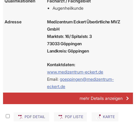
Qualifikationen
Facharzt / Fachgebiet
Augenheilkunde
Adresse
Medizentrum Eckert Überörtliche MVZ
GmbH
Marktstr. 16/ Spitalstr. 3
73033 Göppingen
Landkreis: Göppingen
Kontaktdaten:
www.medizentrum-eckert.de
Email:
goeppingen@medizentrum-
eckert.de
mehr Details anzeigen
PDF DETAIL
PDF LISTE
KARTE