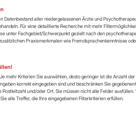
-Dienste
en
ähigkeitsbescheinigung (AU)
cestelle (für Praxen)
ten Datenbestand aller niedergelassenen Ärzte und Psychotherapeu
handeln. Für eine detaillierte Recherche mit mehr Filtermöglichke
eise unter Fachgebiet/Schwerpunkt gezielt nach den psychotherap
ach zusätzlichen Praxismerkmalen wie Fremdsprachenkenntnisse ode
llen!
e mehr Kriterien Sie auswählen, desto geringer ist die Anzahl der T
Ihre Angaben korrekt eingegeben sind und beschränken Sie gegebenenf
Postleitzahl und/oder Ort. Sie müssen nicht alle Felder ausfüllen
Sie alle Treffer, die Ihre eingegebenen Filterkriterien erfüllen.