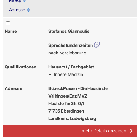
Name
Adresse
Name
Stefanos Giannoulis
Sprechstundenzeiten
nach Vereinbarung
Qualifikationen
Hausarzt / Fachgebiet
Innere Medizin
Adresse
BubeckPraxen - Die Hausärzte
Vaihingen/Enz MVZ
Hochdorfer Str. 6/1
71735 Eberdingen
Landkreis: Ludwigsburg
mehr Details anzeigen