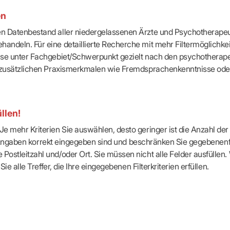
-Dienste
en
ähigkeitsbescheinigung (AU)
cestelle (für Praxen)
ten Datenbestand aller niedergelassenen Ärzte und Psychotherapeu
handeln. Für eine detaillierte Recherche mit mehr Filtermöglichke
eise unter Fachgebiet/Schwerpunkt gezielt nach den psychotherap
ach zusätzlichen Praxismerkmalen wie Fremdsprachenkenntnisse ode
llen!
e mehr Kriterien Sie auswählen, desto geringer ist die Anzahl der T
Ihre Angaben korrekt eingegeben sind und beschränken Sie gegebenenf
Postleitzahl und/oder Ort. Sie müssen nicht alle Felder ausfüllen
Sie alle Treffer, die Ihre eingegebenen Filterkriterien erfüllen.