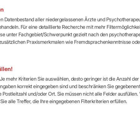
-Dienste
en
ähigkeitsbescheinigung (AU)
cestelle (für Praxen)
ten Datenbestand aller niedergelassenen Ärzte und Psychotherapeu
handeln. Für eine detaillierte Recherche mit mehr Filtermöglichke
eise unter Fachgebiet/Schwerpunkt gezielt nach den psychotherap
ach zusätzlichen Praxismerkmalen wie Fremdsprachenkenntnisse ode
llen!
e mehr Kriterien Sie auswählen, desto geringer ist die Anzahl der T
Ihre Angaben korrekt eingegeben sind und beschränken Sie gegebenenf
Postleitzahl und/oder Ort. Sie müssen nicht alle Felder ausfüllen
Sie alle Treffer, die Ihre eingegebenen Filterkriterien erfüllen.