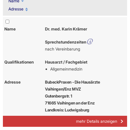
Name
Adresse
Name
Dr. med. Karin Krämer
Sprechstundenzeiten
nach Vereinbarung
Qualifikationen
Hausarzt / Fachgebiet
Allgemeinmedizin
Adresse
BubeckPraxen - Die Hausärzte
Vaihingen/Enz MVZ
Gutenbergstr. 1
71665 Vaihingen an der Enz
Landkreis: Ludwigsburg
mehr Details anzeigen