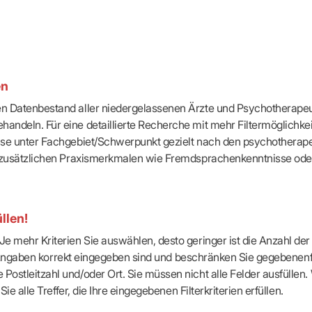
-Dienste
ähigkeitsbescheinigung (AU)
cestelle (für Praxen)
en
ten Datenbestand aller niedergelassenen Ärzte und Psychotherapeu
handeln. Für eine detaillierte Recherche mit mehr Filtermöglichke
eise unter Fachgebiet/Schwerpunkt gezielt nach den psychotherap
ach zusätzlichen Praxismerkmalen wie Fremdsprachenkenntnisse ode
llen!
e mehr Kriterien Sie auswählen, desto geringer ist die Anzahl der T
Ihre Angaben korrekt eingegeben sind und beschränken Sie gegebenenf
Postleitzahl und/oder Ort. Sie müssen nicht alle Felder ausfüllen
Sie alle Treffer, die Ihre eingegebenen Filterkriterien erfüllen.