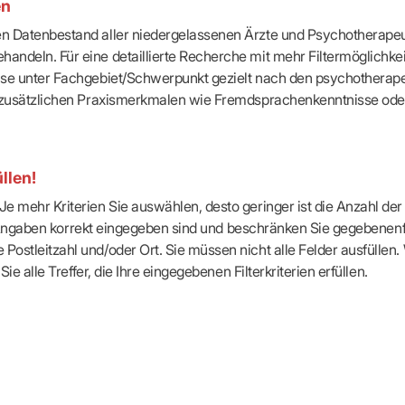
en
-Dienste
ähigkeitsbescheinigung (AU)
ten Datenbestand aller niedergelassenen Ärzte und Psychotherapeu
cestelle (für Praxen)
handeln. Für eine detaillierte Recherche mit mehr Filtermöglichke
eise unter Fachgebiet/Schwerpunkt gezielt nach den psychotherap
ach zusätzlichen Praxismerkmalen wie Fremdsprachenkenntnisse ode
llen!
e mehr Kriterien Sie auswählen, desto geringer ist die Anzahl der T
Ihre Angaben korrekt eingegeben sind und beschränken Sie gegebenenf
Postleitzahl und/oder Ort. Sie müssen nicht alle Felder ausfüllen
Sie alle Treffer, die Ihre eingegebenen Filterkriterien erfüllen.