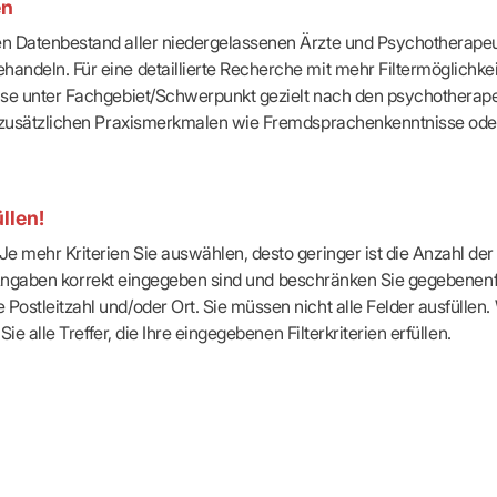
en
-Dienste
ähigkeitsbescheinigung (AU)
ten Datenbestand aller niedergelassenen Ärzte und Psychotherapeu
cestelle (für Praxen)
handeln. Für eine detaillierte Recherche mit mehr Filtermöglichke
eise unter Fachgebiet/Schwerpunkt gezielt nach den psychotherap
ach zusätzlichen Praxismerkmalen wie Fremdsprachenkenntnisse ode
llen!
e mehr Kriterien Sie auswählen, desto geringer ist die Anzahl der T
Ihre Angaben korrekt eingegeben sind und beschränken Sie gegebenenf
Postleitzahl und/oder Ort. Sie müssen nicht alle Felder ausfüllen
Sie alle Treffer, die Ihre eingegebenen Filterkriterien erfüllen.