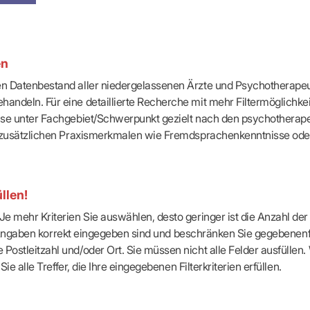
-Dienste
ähigkeitsbescheinigung (AU)
cestelle (für Praxen)
en
ten Datenbestand aller niedergelassenen Ärzte und Psychotherapeu
handeln. Für eine detaillierte Recherche mit mehr Filtermöglichke
eise unter Fachgebiet/Schwerpunkt gezielt nach den psychotherap
ach zusätzlichen Praxismerkmalen wie Fremdsprachenkenntnisse ode
llen!
e mehr Kriterien Sie auswählen, desto geringer ist die Anzahl der T
Ihre Angaben korrekt eingegeben sind und beschränken Sie gegebenenf
Postleitzahl und/oder Ort. Sie müssen nicht alle Felder ausfüllen
Sie alle Treffer, die Ihre eingegebenen Filterkriterien erfüllen.