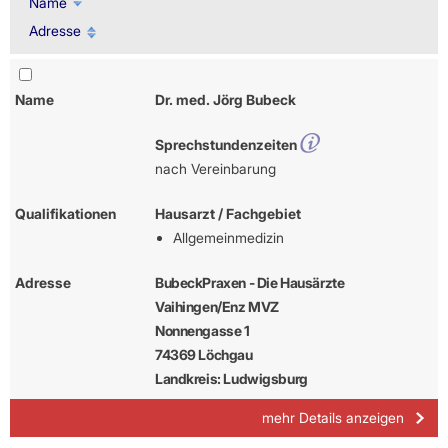
Name
Adresse
Name
Dr. med. Jörg Bubeck
Sprechstundenzeiten
nach Vereinbarung
Qualifikationen
Hausarzt / Fachgebiet
Allgemeinmedizin
Adresse
BubeckPraxen - Die Hausärzte
Vaihingen/Enz MVZ
Nonnengasse 1
74369 Löchgau
Landkreis: Ludwigsburg
mehr Details anzeigen