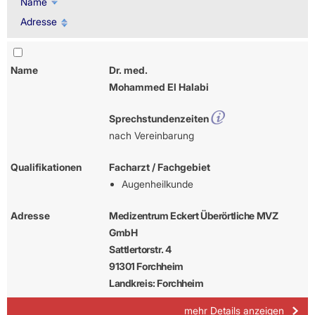
Name
Adresse
Name
Dr. med.
Mohammed El Halabi
Sprechstundenzeiten
nach Vereinbarung
Qualifikationen
Facharzt / Fachgebiet
Augenheilkunde
Adresse
Medizentrum Eckert Überörtliche MVZ
GmbH
Sattlertorstr. 4
91301 Forchheim
Landkreis: Forchheim
mehr Details anzeigen