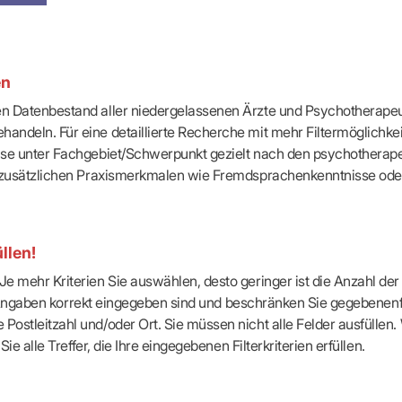
-Dienste
ähigkeitsbescheinigung (AU)
cestelle (für Praxen)
en
ten Datenbestand aller niedergelassenen Ärzte und Psychotherapeu
handeln. Für eine detaillierte Recherche mit mehr Filtermöglichke
eise unter Fachgebiet/Schwerpunkt gezielt nach den psychotherap
ach zusätzlichen Praxismerkmalen wie Fremdsprachenkenntnisse ode
llen!
e mehr Kriterien Sie auswählen, desto geringer ist die Anzahl der T
Ihre Angaben korrekt eingegeben sind und beschränken Sie gegebenenf
Postleitzahl und/oder Ort. Sie müssen nicht alle Felder ausfüllen
Sie alle Treffer, die Ihre eingegebenen Filterkriterien erfüllen.