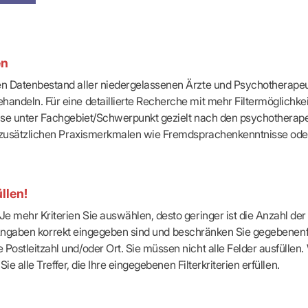
-Dienste
ähigkeitsbescheinigung (AU)
cestelle (für Praxen)
en
ten Datenbestand aller niedergelassenen Ärzte und Psychotherapeu
handeln. Für eine detaillierte Recherche mit mehr Filtermöglichke
eise unter Fachgebiet/Schwerpunkt gezielt nach den psychotherap
ach zusätzlichen Praxismerkmalen wie Fremdsprachenkenntnisse ode
llen!
e mehr Kriterien Sie auswählen, desto geringer ist die Anzahl der T
Ihre Angaben korrekt eingegeben sind und beschränken Sie gegebenenf
Postleitzahl und/oder Ort. Sie müssen nicht alle Felder ausfüllen
Sie alle Treffer, die Ihre eingegebenen Filterkriterien erfüllen.