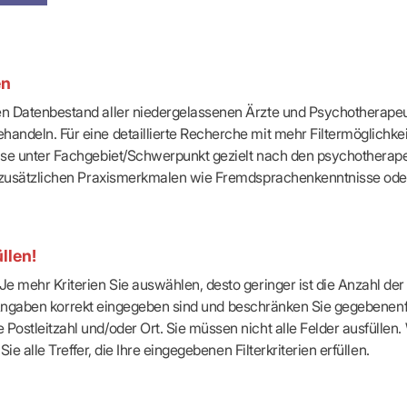
-Dienste
ähigkeitsbescheinigung (AU)
cestelle (für Praxen)
en
ten Datenbestand aller niedergelassenen Ärzte und Psychotherapeu
handeln. Für eine detaillierte Recherche mit mehr Filtermöglichke
eise unter Fachgebiet/Schwerpunkt gezielt nach den psychotherap
ach zusätzlichen Praxismerkmalen wie Fremdsprachenkenntnisse ode
llen!
e mehr Kriterien Sie auswählen, desto geringer ist die Anzahl der T
Ihre Angaben korrekt eingegeben sind und beschränken Sie gegebenenf
Postleitzahl und/oder Ort. Sie müssen nicht alle Felder ausfüllen
Sie alle Treffer, die Ihre eingegebenen Filterkriterien erfüllen.