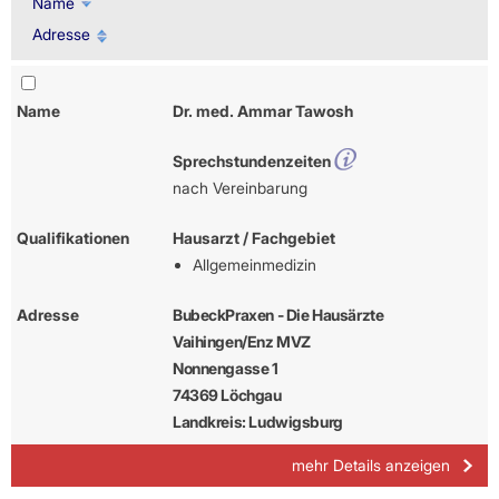
Name
Adresse
Name
Dr. med. Ammar Tawosh
Sprechstundenzeiten
nach Vereinbarung
Qualifikationen
Hausarzt / Fachgebiet
Allgemeinmedizin
Adresse
BubeckPraxen - Die Hausärzte
Vaihingen/Enz MVZ
Nonnengasse 1
74369 Löchgau
Landkreis: Ludwigsburg
mehr Details anzeigen