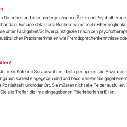
-Dienste
en
ähigkeitsbescheinigung (AU)
cestelle (für Praxen)
ten Datenbestand aller niedergelassenen Ärzte und Psychotherapeu
handeln. Für eine detaillierte Recherche mit mehr Filtermöglichke
eise unter Fachgebiet/Schwerpunkt gezielt nach den psychotherap
ach zusätzlichen Praxismerkmalen wie Fremdsprachenkenntnisse ode
llen!
e mehr Kriterien Sie auswählen, desto geringer ist die Anzahl der T
Ihre Angaben korrekt eingegeben sind und beschränken Sie gegebenenf
Postleitzahl und/oder Ort. Sie müssen nicht alle Felder ausfüllen
Sie alle Treffer, die Ihre eingegebenen Filterkriterien erfüllen.