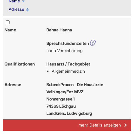
Name
Adresse
Name
Bahaa Hanna
Sprechstundenzeiten
nach Vereinbarung
Qualifikationen
Hausarzt / Fachgebiet
Allgemeinmedizin
Adresse
BubeckPraxen - Die Hausärzte
Vaihingen/Enz MVZ
Nonnengasse 1
74369 Löchgau
Landkreis: Ludwigsburg
mehr Details anzeigen