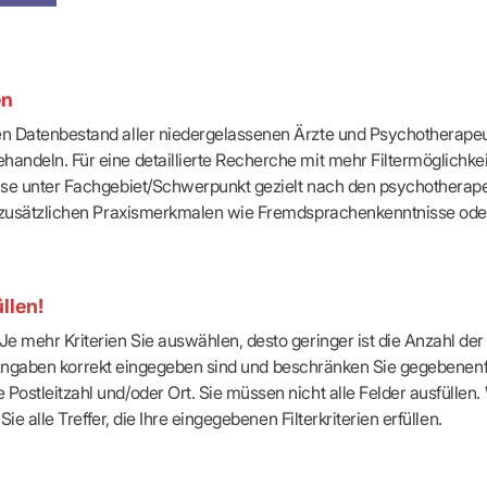
-Dienste
ähigkeitsbescheinigung (AU)
cestelle (für Praxen)
en
ten Datenbestand aller niedergelassenen Ärzte und Psychotherapeu
handeln. Für eine detaillierte Recherche mit mehr Filtermöglichke
eise unter Fachgebiet/Schwerpunkt gezielt nach den psychotherap
ach zusätzlichen Praxismerkmalen wie Fremdsprachenkenntnisse ode
llen!
e mehr Kriterien Sie auswählen, desto geringer ist die Anzahl der T
Ihre Angaben korrekt eingegeben sind und beschränken Sie gegebenenf
Postleitzahl und/oder Ort. Sie müssen nicht alle Felder ausfüllen
Sie alle Treffer, die Ihre eingegebenen Filterkriterien erfüllen.