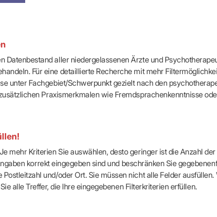
-Dienste
ähigkeitsbescheinigung (AU)
cestelle (für Praxen)
en
ten Datenbestand aller niedergelassenen Ärzte und Psychotherapeu
handeln. Für eine detaillierte Recherche mit mehr Filtermöglichke
eise unter Fachgebiet/Schwerpunkt gezielt nach den psychotherap
ach zusätzlichen Praxismerkmalen wie Fremdsprachenkenntnisse ode
llen!
e mehr Kriterien Sie auswählen, desto geringer ist die Anzahl der T
Ihre Angaben korrekt eingegeben sind und beschränken Sie gegebenenf
Postleitzahl und/oder Ort. Sie müssen nicht alle Felder ausfüllen
Sie alle Treffer, die Ihre eingegebenen Filterkriterien erfüllen.