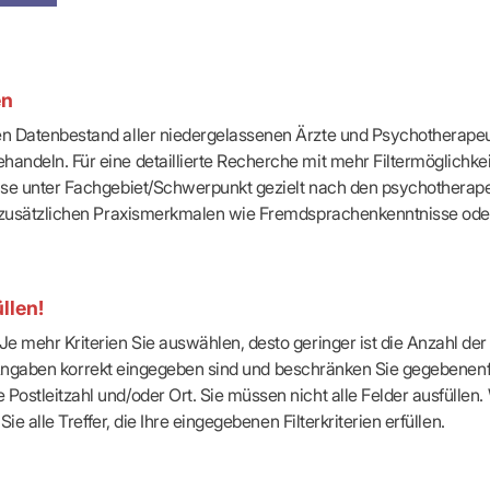
-Dienste
ähigkeitsbescheinigung (AU)
cestelle (für Praxen)
en
ten Datenbestand aller niedergelassenen Ärzte und Psychotherapeu
handeln. Für eine detaillierte Recherche mit mehr Filtermöglichke
eise unter Fachgebiet/Schwerpunkt gezielt nach den psychotherap
ach zusätzlichen Praxismerkmalen wie Fremdsprachenkenntnisse ode
llen!
e mehr Kriterien Sie auswählen, desto geringer ist die Anzahl der T
Ihre Angaben korrekt eingegeben sind und beschränken Sie gegebenenf
Postleitzahl und/oder Ort. Sie müssen nicht alle Felder ausfüllen
Sie alle Treffer, die Ihre eingegebenen Filterkriterien erfüllen.