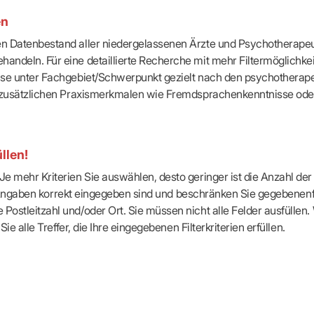
-Dienste
en
ähigkeitsbescheinigung (AU)
cestelle (für Praxen)
ten Datenbestand aller niedergelassenen Ärzte und Psychotherapeu
handeln. Für eine detaillierte Recherche mit mehr Filtermöglichke
eise unter Fachgebiet/Schwerpunkt gezielt nach den psychotherap
ach zusätzlichen Praxismerkmalen wie Fremdsprachenkenntnisse ode
llen!
e mehr Kriterien Sie auswählen, desto geringer ist die Anzahl der T
Ihre Angaben korrekt eingegeben sind und beschränken Sie gegebenenf
Postleitzahl und/oder Ort. Sie müssen nicht alle Felder ausfüllen
Sie alle Treffer, die Ihre eingegebenen Filterkriterien erfüllen.