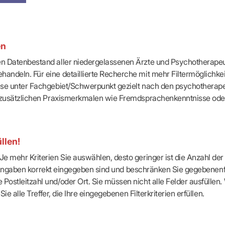
-Dienste
ähigkeitsbescheinigung (AU)
cestelle (für Praxen)
en
ten Datenbestand aller niedergelassenen Ärzte und Psychotherapeu
handeln. Für eine detaillierte Recherche mit mehr Filtermöglichke
eise unter Fachgebiet/Schwerpunkt gezielt nach den psychotherap
ach zusätzlichen Praxismerkmalen wie Fremdsprachenkenntnisse ode
llen!
e mehr Kriterien Sie auswählen, desto geringer ist die Anzahl der T
Ihre Angaben korrekt eingegeben sind und beschränken Sie gegebenenf
Postleitzahl und/oder Ort. Sie müssen nicht alle Felder ausfüllen
Sie alle Treffer, die Ihre eingegebenen Filterkriterien erfüllen.