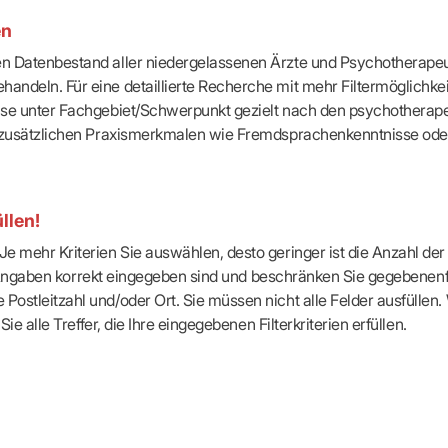
-Dienste
en
ähigkeitsbescheinigung (AU)
cestelle (für Praxen)
ten Datenbestand aller niedergelassenen Ärzte und Psychotherapeu
handeln. Für eine detaillierte Recherche mit mehr Filtermöglichke
eise unter Fachgebiet/Schwerpunkt gezielt nach den psychotherap
ach zusätzlichen Praxismerkmalen wie Fremdsprachenkenntnisse ode
llen!
e mehr Kriterien Sie auswählen, desto geringer ist die Anzahl der T
Ihre Angaben korrekt eingegeben sind und beschränken Sie gegebenenf
Postleitzahl und/oder Ort. Sie müssen nicht alle Felder ausfüllen
Sie alle Treffer, die Ihre eingegebenen Filterkriterien erfüllen.