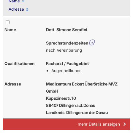
Name
Adresse
Name
Dott. Simone Serafini
Sprechstundenzeiten
nach Vereinbarung
Qualifikationen
Facharzt / Fachgebiet
Augenheilkunde
Adresse
Medizentrum Eckert Überörtliche MVZ
GmbH
Kapuzinerstr. 10
89407 Dillingen a.d.Donau
Landkreis: Dillingen an der Donau
mehr Details anzeigen