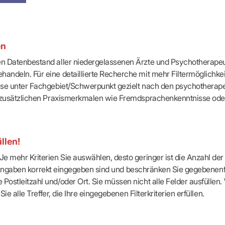
-Dienste
ähigkeitsbescheinigung (AU)
cestelle (für Praxen)
en
ten Datenbestand aller niedergelassenen Ärzte und Psychotherapeu
handeln. Für eine detaillierte Recherche mit mehr Filtermöglichke
eise unter Fachgebiet/Schwerpunkt gezielt nach den psychotherap
ach zusätzlichen Praxismerkmalen wie Fremdsprachenkenntnisse ode
llen!
e mehr Kriterien Sie auswählen, desto geringer ist die Anzahl der T
Ihre Angaben korrekt eingegeben sind und beschränken Sie gegebenenf
Postleitzahl und/oder Ort. Sie müssen nicht alle Felder ausfüllen
Sie alle Treffer, die Ihre eingegebenen Filterkriterien erfüllen.