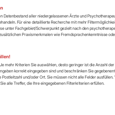
-Dienste
en
ähigkeitsbescheinigung (AU)
cestelle (für Praxen)
ten Datenbestand aller niedergelassenen Ärzte und Psychotherapeu
handeln. Für eine detaillierte Recherche mit mehr Filtermöglichke
eise unter Fachgebiet/Schwerpunkt gezielt nach den psychotherap
ach zusätzlichen Praxismerkmalen wie Fremdsprachenkenntnisse ode
llen!
e mehr Kriterien Sie auswählen, desto geringer ist die Anzahl der T
Ihre Angaben korrekt eingegeben sind und beschränken Sie gegebenenf
Postleitzahl und/oder Ort. Sie müssen nicht alle Felder ausfüllen
Sie alle Treffer, die Ihre eingegebenen Filterkriterien erfüllen.