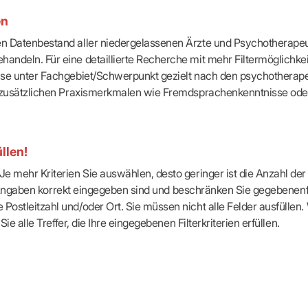
-Dienste
en
ähigkeitsbescheinigung (AU)
cestelle (für Praxen)
ten Datenbestand aller niedergelassenen Ärzte und Psychotherapeu
handeln. Für eine detaillierte Recherche mit mehr Filtermöglichke
eise unter Fachgebiet/Schwerpunkt gezielt nach den psychotherap
ach zusätzlichen Praxismerkmalen wie Fremdsprachenkenntnisse ode
llen!
e mehr Kriterien Sie auswählen, desto geringer ist die Anzahl der T
Ihre Angaben korrekt eingegeben sind und beschränken Sie gegebenenf
Postleitzahl und/oder Ort. Sie müssen nicht alle Felder ausfüllen
Sie alle Treffer, die Ihre eingegebenen Filterkriterien erfüllen.