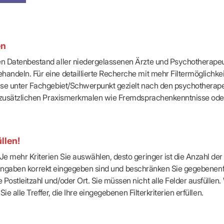
-Dienste
ähigkeitsbescheinigung (AU)
cestelle (für Praxen)
en
ten Datenbestand aller niedergelassenen Ärzte und Psychotherapeu
handeln. Für eine detaillierte Recherche mit mehr Filtermöglichke
eise unter Fachgebiet/Schwerpunkt gezielt nach den psychotherap
ach zusätzlichen Praxismerkmalen wie Fremdsprachenkenntnisse ode
llen!
e mehr Kriterien Sie auswählen, desto geringer ist die Anzahl der T
Ihre Angaben korrekt eingegeben sind und beschränken Sie gegebenenf
Postleitzahl und/oder Ort. Sie müssen nicht alle Felder ausfüllen
Sie alle Treffer, die Ihre eingegebenen Filterkriterien erfüllen.