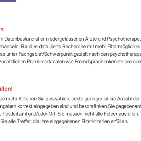
-Dienste
ähigkeitsbescheinigung (AU)
cestelle (für Praxen)
en
ten Datenbestand aller niedergelassenen Ärzte und Psychotherapeu
handeln. Für eine detaillierte Recherche mit mehr Filtermöglichke
eise unter Fachgebiet/Schwerpunkt gezielt nach den psychotherap
ach zusätzlichen Praxismerkmalen wie Fremdsprachenkenntnisse ode
llen!
e mehr Kriterien Sie auswählen, desto geringer ist die Anzahl der T
Ihre Angaben korrekt eingegeben sind und beschränken Sie gegebenenf
Postleitzahl und/oder Ort. Sie müssen nicht alle Felder ausfüllen
Sie alle Treffer, die Ihre eingegebenen Filterkriterien erfüllen.