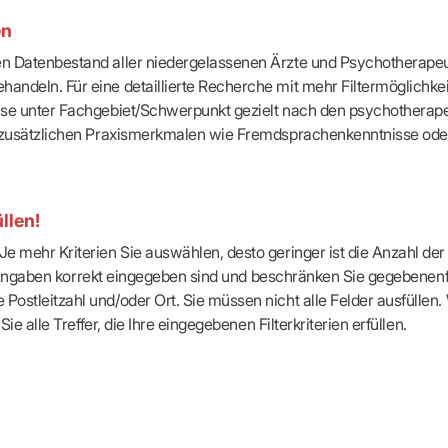
-Dienste
en
ähigkeitsbescheinigung (AU)
cestelle (für Praxen)
ten Datenbestand aller niedergelassenen Ärzte und Psychotherapeu
handeln. Für eine detaillierte Recherche mit mehr Filtermöglichke
eise unter Fachgebiet/Schwerpunkt gezielt nach den psychotherap
ach zusätzlichen Praxismerkmalen wie Fremdsprachenkenntnisse ode
llen!
e mehr Kriterien Sie auswählen, desto geringer ist die Anzahl der T
Ihre Angaben korrekt eingegeben sind und beschränken Sie gegebenenf
Postleitzahl und/oder Ort. Sie müssen nicht alle Felder ausfüllen
Sie alle Treffer, die Ihre eingegebenen Filterkriterien erfüllen.