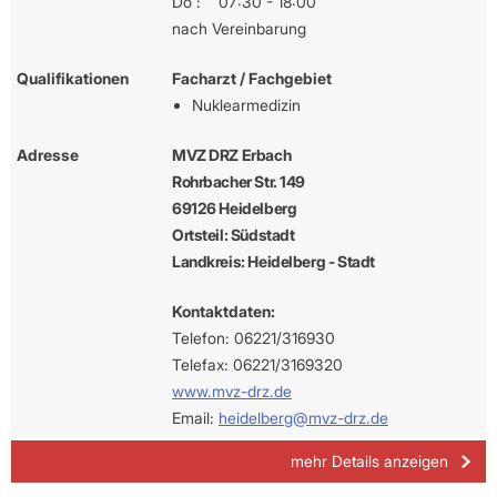
Do :
07:30 - 18:00
nach Vereinbarung
Qualifikationen
Facharzt / Fachgebiet
Nuklearmedizin
Adresse
MVZ DRZ Erbach
Rohrbacher Str. 149
69126 Heidelberg
Ortsteil: Südstadt
Landkreis: Heidelberg - Stadt
Kontaktdaten:
Telefon: 06221/316930
Telefax: 06221/3169320
www.mvz-drz.de
Email:
heidelberg@mvz-drz.de
mehr Details anzeigen