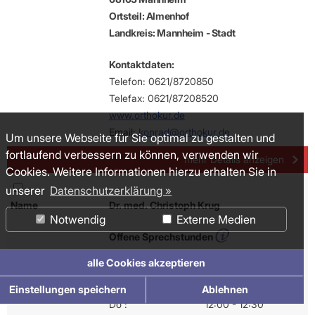
Ortsteil: Almenhof
Landkreis: Mannheim - Stadt
Kontaktdaten:
Telefon: 0621/8720850
Telefax: 0621/87208520
www.orthokur.de
Email:
konrad@orthokur.de
Um unsere Webseite für Sie optimal zu gestalten und
fortlaufend verbessern zu können, verwenden wir
mehr Details anzeigen
Cookies. Weitere Informationen hierzu erhalten Sie in
unserer
Datenschutzerklärung »
Name
Dr. med. Christoph Krug
Notwendig
Externe Medien
Offene Sprechstunden
Mo :
12:00 - 12:30
alle Cookies akzeptieren
Di :
11:45 - 12:30
Mi :
11:45 - 12:30
Einstellungen speichern
Ablehnen
Do :
12:00 - 12:30