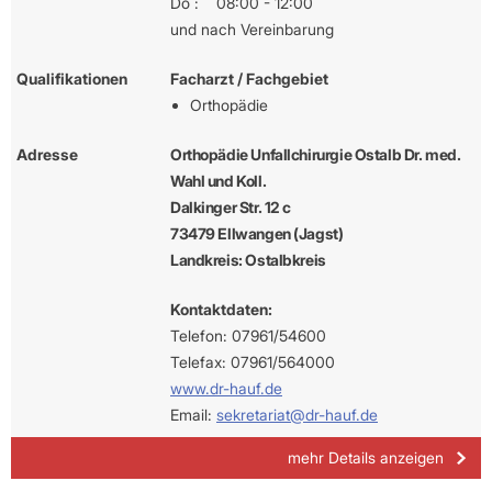
Do :
08:00 - 12:00
und nach Vereinbarung
Qualifikationen
Facharzt / Fachgebiet
Orthopädie
Adresse
Orthopädie Unfallchirurgie Ostalb Dr. med.
Wahl und Koll.
Dalkinger Str. 12 c
73479 Ellwangen (Jagst)
Landkreis: Ostalbkreis
Kontaktdaten:
Telefon: 07961/54600
Telefax: 07961/564000
www.dr-hauf.de
Email:
sekretariat@dr-hauf.de
mehr Details anzeigen