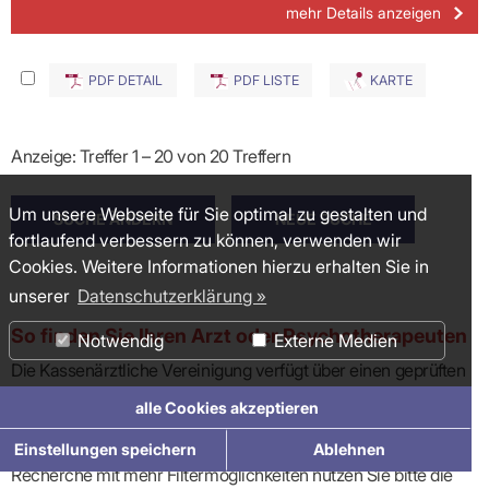
mehr Details anzeigen
PDF DETAIL
PDF LISTE
KARTE
Anzeige: Treffer 1 – 20 von 20 Treffern
Um unsere Webseite für Sie optimal zu gestalten und
fortlaufend verbessern zu können, verwenden wir
Cookies. Weitere Informationen hierzu erhalten Sie in
unserer
Datenschutzerklärung »
So finden Sie Ihren Arzt oder Psychotherapeuten
Notwendig
Externe Medien
Die Kassenärztliche Vereinigung verfügt über einen geprüften
Datenbestand aller niedergelassenen Ärzte und
alle Cookies akzeptieren
Psychotherapeuten in Baden-Württemberg, die gesetzlich
versicherte Patienten behandeln. Für eine detaillierte
Einstellungen speichern
Ablehnen
Recherche mit mehr Filtermöglichkeiten nutzen Sie bitte die