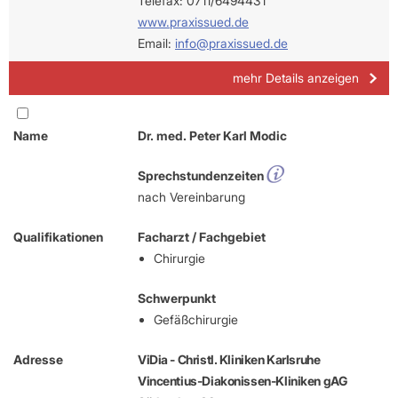
Telefax: 0711/6494431
www.praxissued.de
Email:
info@praxissued.de
mehr Details anzeigen
Name
Dr. med. Peter Karl Modic
Sprechstundenzeiten
nach Vereinbarung
Qualifikationen
Facharzt / Fachgebiet
Chirurgie
Schwerpunkt
Gefäßchirurgie
Adresse
ViDia - Christl. Kliniken Karlsruhe
Vincentius-Diakonissen-Kliniken gAG