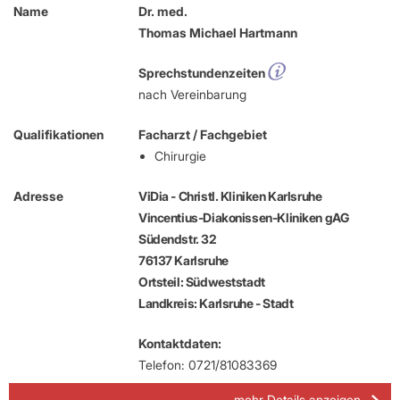
Name
Dr. med.
Thomas Michael Hartmann
Sprechstundenzeiten
nach Vereinbarung
Qualifikationen
Facharzt / Fachgebiet
Chirurgie
Adresse
ViDia - Christl. Kliniken Karlsruhe
Vincentius-Diakonissen-Kliniken gAG
Südendstr. 32
76137 Karlsruhe
Ortsteil: Südweststadt
Landkreis: Karlsruhe - Stadt
Kontaktdaten:
Telefon: 0721/81083369
mehr Details anzeigen