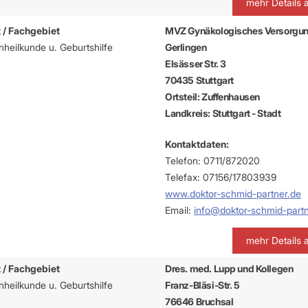
mehr Details 
 / Fachgebiet
MVZ Gynäkologisches Versorgu
heilkunde u. Geburtshilfe
Gerlingen
Elsässer Str. 3
70435 Stuttgart
Ortsteil: Zuffenhausen
Landkreis: Stuttgart - Stadt
Kontaktdaten:
Telefon: 0711/872020
Telefax: 07156/17803939
www.doktor-schmid-partner.de
Email:
info@doktor-schmid-partn
mehr Details 
 / Fachgebiet
Dres. med. Lupp und Kollegen
heilkunde u. Geburtshilfe
Franz-Bläsi-Str. 5
76646 Bruchsal