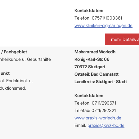
-Dienste
ähigkeitsbescheinigung (AU)
Kontaktdaten:
cestelle (für Praxen)
Telefon: 07571/1003361
www.kliniken-sigmaringen.de
mehr Details 
 / Fachgebiet
Mohammed Woriedh
heilkunde u. Geburtshilfe
König-Karl-Str. 66
70372 Stuttgart
unkt
Ortsteil: Bad Cannstatt
l. Endokrinol. u.
Landkreis: Stuttgart - Stadt
duktionsmed.
Kontaktdaten:
Telefon: 0711/290671
Telefax: 0711/292321
www.praxis-woriedh.de
Email:
praxis@kwz-bc.de