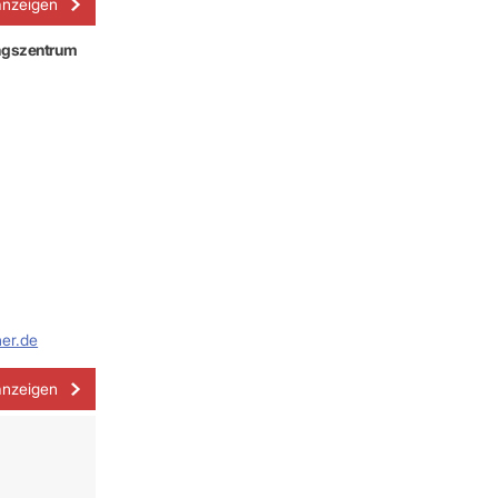
anzeigen
ngszentrum
er.de
anzeigen