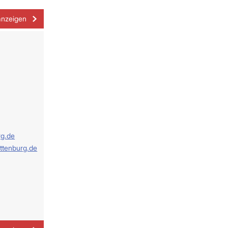
anzeigen
rg.de
ttenburg.de