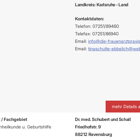
Landkreis: Karlsruhe - Land
Kontaktdaten:
Telefon: 07251/89460
Telefax: 07251/86940
Email:
info@die-frauenarztpraxi
Email:
tinaschulte-ebbelich@we
mehr Details 
 / Fachgebiet
Dr. med. Schubert und Schall
heilkunde u. Geburtshilfe
Friedhofstr. 9
88212 Ravensburg