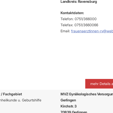
Landkreis: Ravensburg
Kontaktdaten:
Telefon: 0751/366000
Telefax: 0751/3660066
Email:
frauenaerztinnen-rv@we
mehr Details 
 / Fachgebiet
MVZ Gynäkologisches Versorgu
heilkunde u. Geburtshilfe
Gerlingen
Kirchstr. 3
70839 Gerlingen