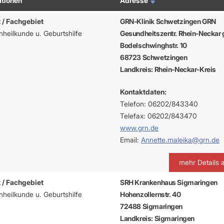
ationen
Adresse
apeuten nach Fachgruppen
Erweiterter Landesausschus
ASSUNG
Dienstplanung mit BD-Online
tur der Ärzte/Therapeuten
Zulassungsausschüsse
 / Fachgebiet
GRN-Klinik Schwetzingen GRN
Bereitschaftspraxis/Notfallpra
ssituation
Koordinierungsstelle Weiterb
heilkunde u. Geburtshilfe
Gesundheitszentr. Rhein-Necka
Kooperationsärzte
r
ik
Kompetenzzentrum Hygiene
Bereitschaftsdienst-Vertrete
Bodelschwinghstr. 10
n
ik
Freie Allianz der Länder-KVe
68723 Schwetzingen
ebene Praxissitze
rdnungen
NEUE VERSORGUNGSM
KV SIS BW SICHERSTEL
nung: Offen oder gesperrt?
Landkreis: Rhein-Neckar-Kreis
IL
GMBH
Videosprechstunde
e
ASV
& Informationsangebot
Kontaktdaten:
Hybrid-DRG
ungsoptionen
Telefon: 06202/843340
DMP
tpflichten
Telefax: 06202/843470
Innovationsfonds
www.grn.de
CONFIDENCE
sausschuss
Email:
Annette.maleika@grn.de
PRIMA
HMEN PRAXIS
Prä-/Poststationäre Versorgu
mehr Details 
tschaft & Businessplan
VERTRÄGE & RECHT
agement
 / Fachgebiet
SRH Krankenhaus Sigmaringen
Verträge von A – Z
anagement
heilkunde u. Geburtshilfe
Hohenzollernstr. 40
Rechtsquellen
z & Schweigepflicht
72488 Sigmaringen
Bekanntmachungen
ortal
Landkreis: Sigmaringen