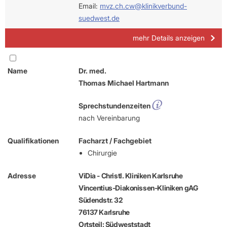
Email:
mvz.ch.cw@klinikverbund-
suedwest.de
mehr Details anzeigen
Name
Dr. med.
Thomas Michael Hartmann
Sprechstundenzeiten
nach Vereinbarung
Qualifikationen
Facharzt / Fachgebiet
Chirurgie
Adresse
ViDia - Christl. Kliniken Karlsruhe
Vincentius-Diakonissen-Kliniken gAG
Südendstr. 32
76137 Karlsruhe
Ortsteil: Südweststadt