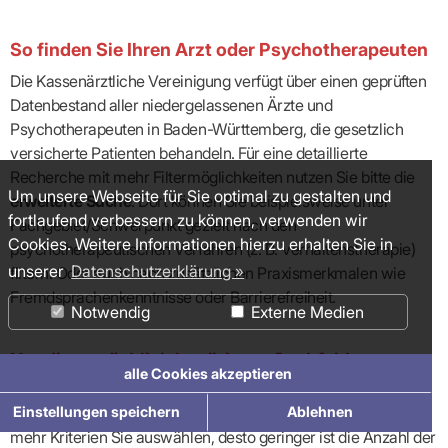
So finden Sie Ihren Arzt oder Psychotherapeuten
Die Kassenärztliche Vereinigung verfügt über einen geprüften
Datenbestand aller niedergelassenen Ärzte und
Psychotherapeuten in Baden-Württemberg, die gesetzlich
versicherte Patienten behandeln. Für eine detaillierte
Recherche mit mehr Filtermöglichkeiten nutzen Sie bitte die
Um unsere Webseite für Sie optimal zu gestalten und
erweiterte Suche
. Dort können Sie beispielsweise unter
fortlaufend verbessern zu können, verwenden wir
Fachgebiet/Schwerpunkt gezielt nach den
Cookies. Weitere Informationen hierzu erhalten Sie in
psychotherapeutischen Verfahren (z. B. Verhaltenstherapie)
unserer
Datenschutzerklärung »
filtern. Oder auch nach zusätzlichen Praxismerkmalen wie
Fremdsprachenkenntnisse oder Barrierefreiheit.
Notwendig
Externe Medien
Nur die tatsächlich benötigten Suchfelder
alle Cookies akzeptieren
ausfüllen!
Starten Sie die Suche mit möglichst wenigen Suchkriterien. Je
Einstellungen speichern
Ablehnen
mehr Kriterien Sie auswählen, desto geringer ist die Anzahl der