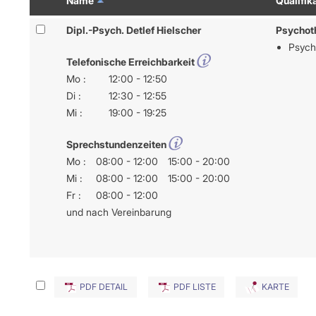
Name
Qualifik
Ärzte/Ther
Abschlagszahlungen
VORSTAND
NIEDERL
Altersstruk
EBM & regionale Gebührenziffern
Dipl.-Psych. Detlef Hielscher
Psychoth
Dr. Karsten Braun
Anstellung
Versorgung
ICD-10-Diagnosen
Psych
Dr. Doris Reinhardt
Arztregiste
KBV-Statist
Honorarverteilung
Telefonische Erreichbarkeit
Assistente
GKV-Statist
Abrechnungsprüfung
GESCHÄFTSFÜHRUNG
Mo :
12:00 - 12:50
Ausgeschri
Arzneivero
Abrechnungswidersprüche
Di :
12:30 - 12:55
Susanne Lilie
Bedarfspla
UNSER ST
Falk Lingen
Mi :
19:00 - 19:25
Ermächtigt
VERORDNUNGEN
Leitbild
Förderung 
Verordnungen: was, wie, wie viel?
UNSERE ORGANISATION
Leitlinien
Sprechstundenzeiten
Niederlass
Arzneimittel
Standorte (Bezirksdirektionen)
Mo :
08:00 - 12:00
15:00 - 20:00
Vertragsarz
Heilmittel
Bezirksbeiräte
Vertreter
Mi :
08:00 - 12:00
15:00 - 20:00
Hilfsmittel
Organigramm
Zulassung
Fr :
08:00 - 12:00
Impfungen
Historie
und nach Vereinbarung
Sprechstundenbedarf
UNTERNE
Teststreifen
Betriebswir
Verbandmittel
Praxisman
Sonstige Verordnungen
Qualitätsm
Verordnungsdaten Ihrer Praxis
PDF DETAIL
PDF LISTE
KARTE
Datenschut
Mitgliederp