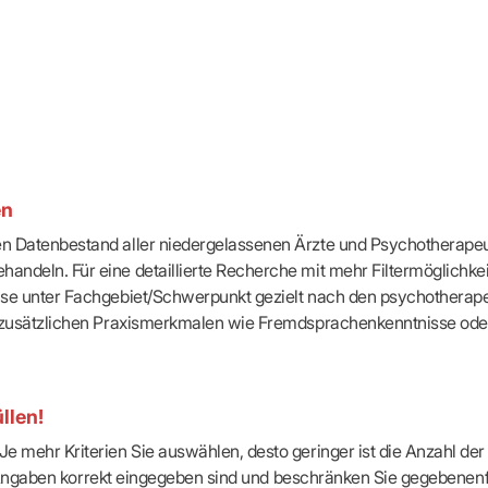
-Dienste
ähigkeitsbescheinigung (AU)
cestelle (für Praxen)
en
ten Datenbestand aller niedergelassenen Ärzte und Psychotherapeu
handeln. Für eine detaillierte Recherche mit mehr Filtermöglichke
eise unter Fachgebiet/Schwerpunkt gezielt nach den psychotherap
ach zusätzlichen Praxismerkmalen wie Fremdsprachenkenntnisse ode
llen!
e mehr Kriterien Sie auswählen, desto geringer ist die Anzahl der T
Ihre Angaben korrekt eingegeben sind und beschränken Sie gegebenenf